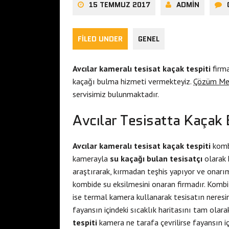
15 TEMMUZ 2017
ADMIN
FILED UNDER
GENEL
Avcılar kameralı tesisat kaçak tespiti
firma
kaçağı bulma hizmeti vermekteyiz.
Çözüm Me
servisimiz bulunmaktadır.
Avcılar Tesisatta Kaçak 
Avcılar kameralı tesisat kaçak tespiti
kom
kamerayla
su kaçağı bulan tesisatçı
olarak 
araştırarak, kırmadan teşhis yapıyor ve onarı
kombide su eksilmesini onaran firmadır. Kombi 
ise termal kamera kullanarak tesisatın neresinde
fayansın içindeki sıcaklık haritasını tam olarak
tespiti
kamera ne tarafa çevrilirse fayansın iç