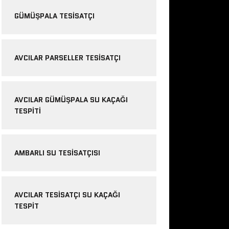
GÜMÜŞPALA TESISATÇI
AVCILAR PARSELLER TESISATÇI
AVCILAR GÜMÜŞPALA SU KAÇAĞI
TESPITI
AMBARLI SU TESISATÇISI
AVCILAR TESISATÇI SU KAÇAĞI
TESPIT