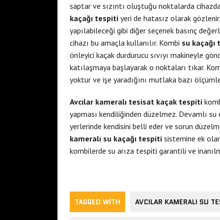
saptar ve sızıntı oluştuğu noktalarda cihazda 
kaçağı tespiti
yeri de hatasız olarak gözlenir
yapılabileceği gibi diğer seçenek basınç değerl
cihazı bu amaçla kullanılır. Kombi
su kaçağı 
önleyici kaçak durdurucu sıvıyı makineyle gönd
katılaşmaya başlayarak o noktaları tıkar. Kom
yoktur ve işe yaradığını mutlaka bazı ölçümler
Avcılar kameralı tesisat kaçak tespiti
kombi
yapması kendiliğinden düzelmez. Devamlı su e
yerlerinde kendisini belli eder ve sorun düze
kameralı su kaçağı tespiti
sistemine ek olar
kombilerde su arıza tespiti garantili ve inanılm
TAGGED WITH
AVCILAR KAMERALI SU TE