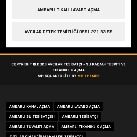
AMBARLI TIKALI LAVABO AÇMA
AVCILAR PETEK TEMIZLIĞI 0551 231 83 55
COPYRIGHT © 2026 AVCILAR TESISATÇI - SU KAÇAĞI TESPITI VE
TIKANIKLIK AÇMA
MH SQUARED LITE BY
MH THEMES
Etiketler
AMBARLI KANAL AÇMA
AMBARLI LAVABO AÇMA
AMBARLI SU TESISATÇISI
AMBARLI TESISATÇI
AMBARLI TUVALET AÇMA
AMBARLI TIKANIKLIK AÇMA
AVCILAR CIHANGIR MAHALLESI TESISATÇI