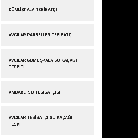
GÜMÜŞPALA TESISATÇI
AVCILAR PARSELLER TESISATÇI
AVCILAR GÜMÜŞPALA SU KAÇAĞI
TESPITI
AMBARLI SU TESISATÇISI
AVCILAR TESISATÇI SU KAÇAĞI
TESPIT