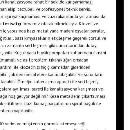
yun kanalizasyona rahat bir şekilde karışamaması
an ekip, tecrübeli ve profesyonel teknik servis,
arın aşırıya kaçmaması ve cüzi rakamlarda yer alması da
ı tesisatçı
firmamız olarak bilmekteyiz. Klozet ve
ı iç yapısında bazı metal yada madeni eşyalar, paralar,
ağıtları, bazı kimyasalların etkileşime geçerek tortul ve
rın zamanla sertleşmesi gibi durumlarından dolayı
şabilir. Küçük yada büyük pompaları kullanmanız kısmi
ulmamalı ve asıl problem tıkanıklığın ortadan
rdımı ile klozetinizi hiç çıkarmadan giderinden
ilir, çok ileri mesafelere kadar ulaşabilir ve sorunların
anabilir. Örneğin kalan açma aparatı ile sertleşmiş
çalara ayrılması sureti ile kanalizasyona karışması ve
ağa hoş geliyor değil mi? Keza metallerin çıkartılması
k eritilmesi, bazı kumaş parçalarının spiral başlık ile
larda yapılabilir.
0 verim ve müşterinin görmek istemeyeceği