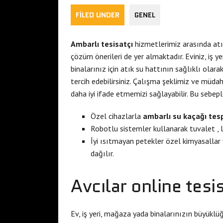
FILED UNDER
GENEL
Ambarlı tesisatçı
hizmetlerimiz arasında atık
çözüm önerileri de yer almaktadır. Eviniz, iş y
binalarınız için atık su hattının sağlıklı olar
tercih edebilirsiniz. Çalışma şeklimiz ve müdah
daha iyi ifade etmemizi sağlayabilir. Bu sebepl
Özel cihazlarla
ambarlı su kaçağı tesp
Robotlu sistemler kullanarak tuvalet , l
İyi ısıtmayan petekler özel kimyasallar 
dağılır.
Avcılar online tesi
Ev, iş yeri, mağaza yada binalarınızın büyüklü