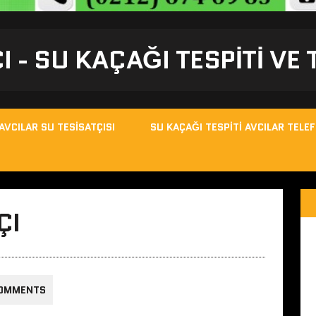
I - SU KAÇAĞI TESPITI VE
AVCILAR SU TESISATÇISI
SU KAÇAĞI TESPITI AVCILAR TELE
ÇI
COMMENTS