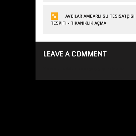
AVCILAR AMBARLI SU TESISATÇISI
TESPITI - TIKANIKLIK AÇMA
LEAVE A COMMENT
Yorum yapabilmek için
giriş yapmalısınız
.