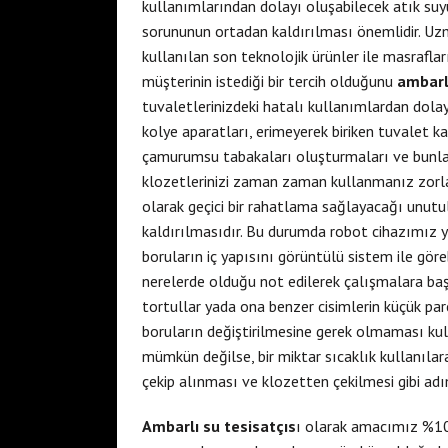
kullanımlarından dolayı oluşabilecek atık su
sorununun ortadan kaldırılması önemlidir. Uzm
kullanılan son teknolojik ürünler ile masrafl
müşterinin istediği bir tercih olduğunu
ambarl
tuvaletlerinizdeki hatalı kullanımlardan dolay
kolye aparatları, erimeyerek biriken tuvalet k
çamurumsu tabakaları oluşturmaları ve bunla
klozetlerinizi zaman zaman kullanmanız zorla
olarak geçici bir rahatlama sağlayacağı unut
kaldırılmasıdır. Bu durumda robot cihazımız ya
boruların iç yapısını görüntülü sistem ile göreb
nerelerde olduğu not edilerek çalışmalara başl
tortullar yada ona benzer cisimlerin küçük par
boruların değiştirilmesine gerek olmaması kul
mümkün değilse, bir miktar sıcaklık kullanılara
çekip alınması ve klozetten çekilmesi gibi adım
Ambarlı su tesisatçıs
ı olarak amacımız %10