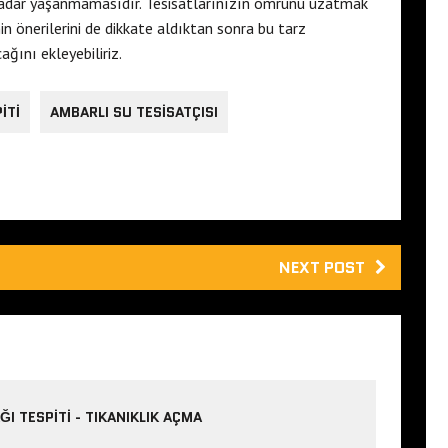
adar yaşanmamasıdır. Tesisatlarınızın ömrünü uzatmak
nin önerilerini de dikkate aldıktan sonra bu tarz
ğını ekleyebiliriz.
ITI
AMBARLI SU TESISATÇISI
NEXT POST
ĞI TESPITI - TIKANIKLIK AÇMA