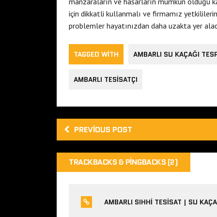
manzaraların ve hasarların mümkün olduğu k
için dikkatli kullanmalı ve firmamız yetkilileri
problemler hayatınızdan daha uzakta yer alaca
TAGGED WITH
AMBARLI SU KAÇAĞI TESP
AMBARLI TESISATÇI
PREVIOUS POST
TRACKBACKS & PINGBACKS (2)
AMBARLI SIHHI TESISAT | SU KAÇA