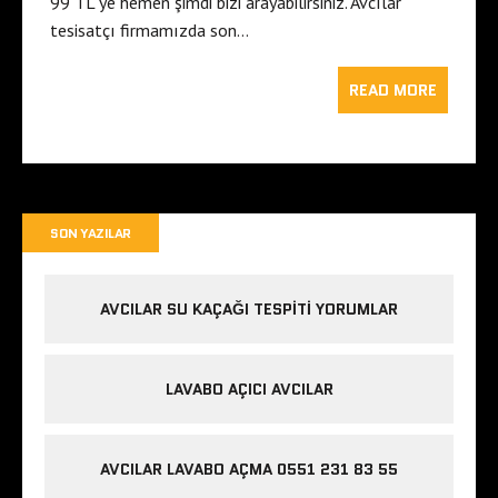
99 TL ye hemen şimdi bizi arayabilirsiniz. Avcılar
tesisatçı firmamızda son…
READ MORE
SON YAZILAR
AVCILAR SU KAÇAĞI TESPITI YORUMLAR
LAVABO AÇICI AVCILAR
AVCILAR LAVABO AÇMA 0551 231 83 55