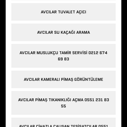
AVCILAR TUVALET AÇICI
AVCILAR SU KAÇAĞI ARAMA
AVCILAR MUSLUKÇU TAMIR SERVISI 0212 674
69 83
AVCILAR KAMERALI PIMAŞ GÖRÜNTÜLEME
AVCILAR PIMAŞ TIKANIKLIĞI AÇMA 0551 231 83
55
AVCILAR CIHAZLA ÇALIŞAN TESISATÇILAR 0551