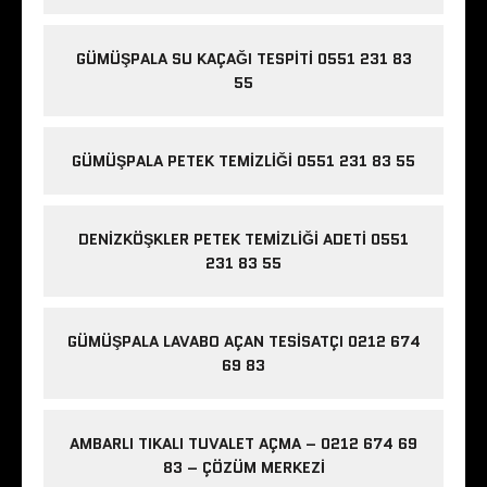
GÜMÜŞPALA SU KAÇAĞI TESPITI 0551 231 83
55
GÜMÜŞPALA PETEK TEMIZLIĞI 0551 231 83 55
DENIZKÖŞKLER PETEK TEMIZLIĞI ADETI 0551
231 83 55
GÜMÜŞPALA LAVABO AÇAN TESISATÇI 0212 674
69 83
AMBARLI TIKALI TUVALET AÇMA – 0212 674 69
83 – ÇÖZÜM MERKEZI